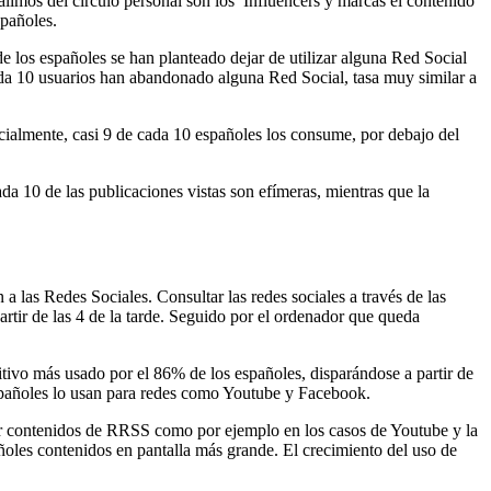
limos del círculo personal son los Influencers y marcas el contenido
pañoles.
e los españoles se han planteado dejar de utilizar alguna Red Social
ada 10 usuarios han abandonado alguna Red Social, tasa muy similar a
cialmente, casi 9 de cada 10 españoles los consume, por debajo del
da 10 de las publicaciones vistas son efímeras, mientras que la
 a las Redes Sociales. Consultar las redes sociales a través de las
tir de las 4 de la tarde. Seguido por el ordenador que queda
itivo más usado por el 86% de los españoles, disparándose a partir de
pañoles lo usan para redes como Youtube y Facebook.
r contenidos de RRSS como por ejemplo en los casos de Youtube y la
les contenidos en pantalla más grande. El crecimiento del uso de