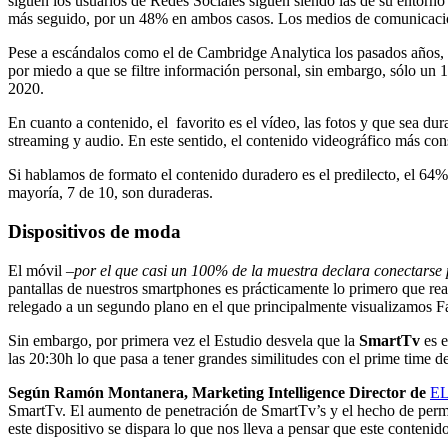
siguen los usuarios de Redes Sociales siguen siendo las de su entorn
más seguido, por un 48% en ambos casos. Los medios de comunicación
Pese a escándalos como el de Cambridge Analytica los pasados años, la
por miedo a que se filtre información personal, sin embargo, sólo u
2020.
En cuanto a contenido, el favorito es el vídeo, las fotos y que sea 
streaming y audio. En este sentido, el contenido videográfico más con
Si hablamos de formato el contenido duradero es el predilecto, el 64% 
mayoría, 7 de 10, son duraderas.
Dispositivos de moda
El móvil –
por el que
casi un 100% de la muestra declara conectarse 
pantallas de nuestros smartphones es prácticamente lo primero que re
relegado a un segundo plano en el que principalmente visualizamos 
Sin embargo, por primera vez el Estudio desvela que la
SmartTv
es e
las 20:30h lo que pasa a tener grandes similitudes con el prime time d
Según Ramón Montanera, Marketing Intelligence Director de
E
SmartTv. El aumento de penetración de SmartTv’s y el hecho de perma
este dispositivo se dispara lo que nos lleva a pensar que este contenid