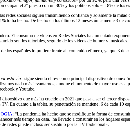
o próximo –
amigos, familiares y conocidos
– por un 92%, pero una vez sa
 ocupan el 3º puesto con un 30% y los políticos sólo el 18% de los es
s redes sociales siguen transmitiendo confianza y solamente la mitad d
n 11% lo ha hecho. De hecho en los últimos 12 meses únicamente 3 de c
duradero. El consumo de vídeos en Redes Sociales ha aumentado exponen
sumido son los tutoriales, seguido de los vídeos de humor y musicales.
de los españoles lo prefiere frente al contenido efímero, ya que 3 de ca
por esta vía
– sigue siendo el rey como principal dispositivo de conexión
alizamos nada más levantarnos, aunque el momento de mayor uso es a par
Facebook y Youtube.
l dispositivo que más ha crecido en 2021 que pasa a ser el tercer dispos
e TV. En cuanto a la tablet, su penetración se mantiene
,
6 de cada 10 es
LOGIA
; “La pandemia ha hecho que se modifique la forma de consumi
necer más tiempo en casa, ha llevado a consumir en los hogares españo
o de redes puede incluso ser sustituto por la TV tradicional».