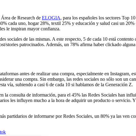
l Área de Research de
ELOGIA
, para los españoles los sectores Top 1
 30% cada uno, hogar 28%, textil 25% y educación y salud casi un 20% 
les le inspiran mayor confianza.
edes sociales de las mismas. A este respecto, 5 de cada 10 está content
post/stories patrocinados. Además, un 78% afirma haber clickado alguna 
plataformas antes de realizar una compra, especialmente en Instagram, es
iderar una compra. Sin embargo, las redes sociales no sólo son un can
sta vía, subiendo a casi 6 de cada 10 si hablamos de la Generación Z.
n la consulta de información, para el 45% las Redes Sociales han influi
rios les influyen mucho a la hora de adquirir un producto o servicio. Y 
ás partidarios de informarse por Redes Sociales, un 80% ya las ven co
ktok