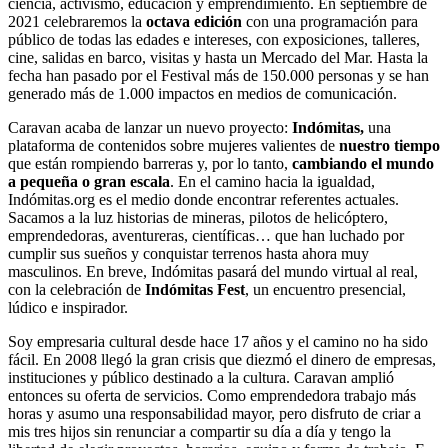
ciencia, activismo, educación y emprendimiento. En septiembre de
2021 celebraremos la
octava edición
con una programación para
público de todas las edades e intereses, con exposiciones, talleres,
cine, salidas en barco, visitas y hasta un Mercado del Mar. Hasta la
fecha han pasado por el Festival más de 150.000 personas y se han
generado más de 1.000 impactos en medios de comunicación.
Caravan acaba de lanzar un nuevo proyecto:
Indómitas,
una
plataforma de contenidos sobre mujeres valientes de
nuestro tiempo
que están rompiendo barreras y, por lo tanto,
cambiando el mundo
a pequeña o gran escala
. En el camino hacia la igualdad,
Indómitas.org es el medio donde encontrar referentes actuales.
Sacamos a la luz historias de mineras, pilotos de helicóptero,
emprendedoras, aventureras, científicas… que han luchado por
cumplir sus sueños y conquistar terrenos hasta ahora muy
masculinos. En breve, Indómitas pasará del mundo virtual al real,
con la celebración de
Indómitas Fest
, un encuentro presencial,
lúdico e inspirador.
Soy empresaria cultural desde hace 17 años y el camino no ha sido
fácil. En 2008 llegó la gran crisis que diezmó el dinero de empresas,
instituciones y público destinado a la cultura. Caravan amplió
entonces su oferta de servicios. Como emprendedora trabajo más
horas y asumo una responsabilidad mayor, pero disfruto de criar a
mis tres hijos sin renunciar a compartir su día a día y tengo la