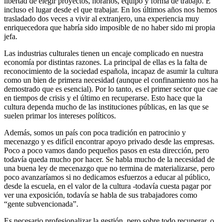
libertad de elegir proyectos, horarios, equipo y forma de trabajo. E
incluso el lugar desde el que trabajar. En los últimos años nos hemos
trasladado dos veces a vivir al extranjero, una experiencia muy
enriquecedora que habría sido imposible de no haber sido mi propia
jefa.
Las industrias culturales tienen un encaje complicado en nuestra
economía por distintas razones. La principal de ellas es la falta de
reconocimiento de la sociedad española, incapaz de asumir la cultura
como un bien de primera necesidad (aunque el confinamiento nos ha
demostrado que es esencial). Por lo tanto, es el primer sector que cae
en tiempos de crisis y el último en recuperarse. Esto hace que la
cultura dependa mucho de las instituciones públicas, en las que se
suelen primar los intereses políticos.
Además, somos un país con poca tradición en patrocinio y
mecenazgo y es difícil encontrar apoyo privado desde las empresas.
Poco a poco vamos dando pequeños pasos en esta dirección, pero
todavía queda mucho por hacer. Se habla mucho de la necesidad de
una buena ley de mecenazgo que no termina de materializarse, pero
poco avanzaríamos si no dedicamos esfuerzos a educar al público,
desde la escuela, en el valor de la cultura -todavía cuesta pagar por
ver una exposición, todavía se habla de sus trabajadores como
“gente subvencionada”.
Es necesario profesionalizar la gestión, pero sobre todo recuperar, o