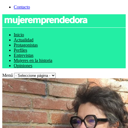
Contacto
Inicio
Actualidad
Protagonistas
Perfiles
Entrevistas
Mujeres en la historia
Opiniones
Menú