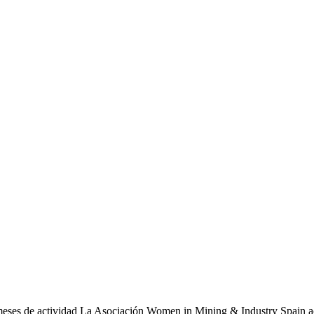
meses de actividad La Asociación Women in Mining & Industry Spain ac