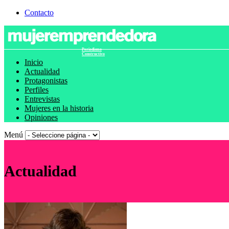
Contacto
Periodismo
Constructivo
Inicio
Actualidad
Protagonistas
Perfiles
Entrevistas
Mujeres en la historia
Opiniones
Menú
Actualidad