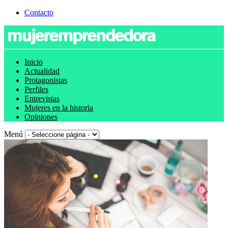
Contacto
Inicio
Actualidad
Protagonistas
Perfiles
Entrevistas
Mujeres en la historia
Opiniones
Menú