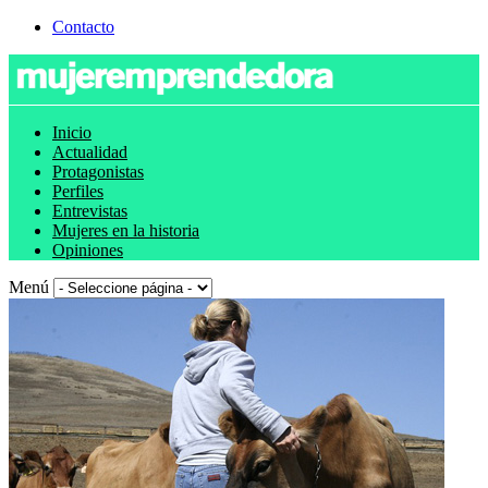
Contacto
Inicio
Actualidad
Protagonistas
Perfiles
Entrevistas
Mujeres en la historia
Opiniones
Menú