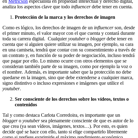
en
Metricson
especialista en propiedad intelectual y derecho digital,
analiza los aspectos clave que todo
influencer
debe tener en cuenta.
Protección de la marca y los derechos de imagen
Como es lógico, los derechos de imagen de un
influencer
son, desde
el primer minuto, el valor mayor con el que cuenta y contará durante
toda su carrera digital. Cualquier
youtuber
o
blogger
debe tener en
cuenta que si alguien quiere utilizar su imagen, por ejemplo, su cara
en una camiseta, tendrá que contar con su consentimiento a través de
un contrato y, en función de su poder de negociación, incluso tendrá
que pagar por ello. Lo mismo ocurre con otros elementos que se
consideran también parte de su imagen, como por ejemplo la voz o
el nombre. Además, es importante saber que la protección no debe
quedarse en la imagen, sino que debe extenderse a cualquier marca,
signo distintivo o incluso expresiones e imágenes que utilice el
youtuber
.
Ser consciente de los derechos sobre los vídeos, textos o
contenidos
Tal y como destaca Carlota Corredoira, es importante que un
blogger
o
youtuber
sea plenamente consciente de que es autor de lo
que crea (ya sean vídeos, imágenes, textos…). Por esto, es quien
decide qué se hace con ello, tanto si elige compartirlo libremente
como si prefiere exprimirle el máximo rendimiento económico