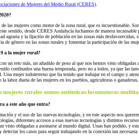
ociaciones de Mujeres del Medio Rural (CERES)
.
 2020?
 de las mujeres como motor de la zona rural, que es incuestionable. So
 este sentido, desde CERES Andalucía luchamos de manera incansable por
dad agraria y la fijación de población en las zonas más desfavorecidas,
ia de género en las zonas rurales y fomentar la participación de las muje
9 a la mujer rural?
n un reto más, un añadido de peso al que nos hemos visto obligadas a h
do confinados una buena temporada, pero no a todos, ya que las tareas
. Una mujer todoterreno que ha tenido que trabajar en el campo y atende
o la labor diaria de las mujeres en los pueblos, agricultoras o ganader
 mujeres rurales somos auténticas locomotoras multit
ra a este año que entra?
tación y el uso de las nuevas tecnologías, y en este aspecto nos querem
ologías, diferentes accesos a esas nuevas tecnologías y distintos recur
 visto obligadas a asomarse al mundo digital. Unas han podido, y estas 
 detectar los casos para seguir trabajando en la conexión tan necesaria 