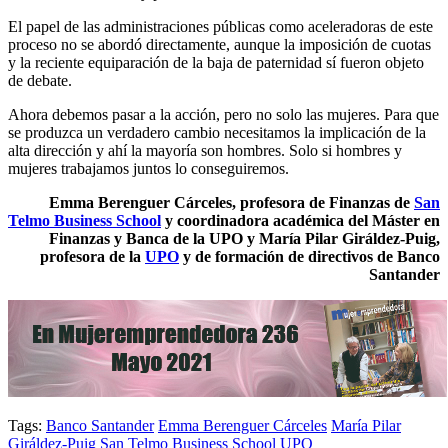
El papel de las administraciones públicas como aceleradoras de este
proceso no se abordó directamente, aunque la imposición de cuotas
y la reciente equiparación de la baja de paternidad sí fueron objeto
de debate.
Ahora debemos pasar a la acción, pero no solo las mujeres. Para que
se produzca un verdadero cambio necesitamos la implicación de la
alta dirección y ahí la mayoría son hombres. Solo si hombres y
mujeres trabajamos juntos lo conseguiremos.
Emma Berenguer Cárceles, profesora de Finanzas de
San
Telmo Business School
y coordinadora académica del Máster en
Finanzas y Banca de la UPO y María Pilar Giráldez-Puig,
profesora de la
UPO
y de formación de directivos de Banco
Santander
Tags:
Banco Santander
Emma Berenguer Cárceles
María Pilar
Giráldez-Puig
San Telmo Business School
UPO