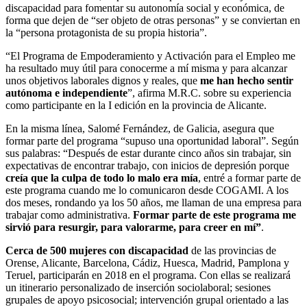
discapacidad para fomentar su autonomía social y económica, de
forma que dejen de “ser objeto de otras personas” y se conviertan en
la “persona protagonista de su propia historia”.
“El Programa de Empoderamiento y Activación para el Empleo me
ha resultado muy útil para conocerme a mí misma y para alcanzar
unos objetivos laborales dignos y reales, que
me han hecho sentir
autónoma e independiente
”, afirma M.R.C. sobre su experiencia
como participante en la I edición en la provincia de Alicante.
En la misma línea, Salomé Fernández, de Galicia, asegura que
formar parte del programa “supuso una oportunidad laboral”. Según
sus palabras: “Después de estar durante cinco años sin trabajar, sin
expectativas de encontrar trabajo, con inicios de depresión porque
creía que la culpa de todo lo malo era mía
, entré a formar parte de
este programa cuando me lo comunicaron desde COGAMI. A los
dos meses, rondando ya los 50 años, me llaman de una empresa para
trabajar como administrativa.
Formar parte de este programa me
sirvió para resurgir, para valorarme, para creer en mí”
.
Cerca de 500 mujeres con discapacidad
de las provincias de
Orense, Alicante, Barcelona, Cádiz, Huesca, Madrid, Pamplona y
Teruel, participarán en 2018 en el programa. Con ellas se realizará
un itinerario personalizado de inserción sociolaboral; sesiones
grupales de apoyo psicosocial; intervención grupal orientado a las