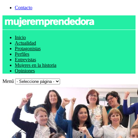
Contacto
Inicio
Actualidad
Protagonistas
Perfiles
Entrevistas
Mujeres en la historia
Opiniones
Menú