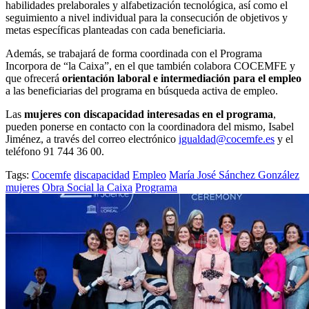
habilidades prelaborales y alfabetización tecnológica, así como el
seguimiento a nivel individual para la consecución de objetivos y
metas específicas planteadas con cada beneficiaria.
Además, se trabajará de forma coordinada con el Programa
Incorpora de “la Caixa”, en el que también colabora COCEMFE y
que ofrecerá
orientación laboral e intermediación para el empleo
a las beneficiarias del programa en búsqueda activa de empleo.
Las
mujeres con discapacidad interesadas en el programa
,
pueden ponerse en contacto con la coordinadora del mismo, Isabel
Jiménez, a través del correo electrónico
igualdad@cocemfe.es
y el
teléfono 91 744 36 00.
Tags:
Cocemfe
discapacidad
Empleo
María José Sánchez González
mujeres
Obra Social la Caixa
Programa