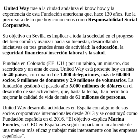
United Way
trae a la ciudad andaluza el know how y la
experiencia de esta Fundación americana que, hace 130 años, fue la
precursora de lo que hoy conocemos como
Responsabilidad Social
Corporativa.
Su objetivo en Sevilla es implicar a toda la sociedad en el progreso
del bien común y avanzar hacia su bienestar, desarrollando
iniciativas en tres grandes áreas de actividad: la
educación
, la
seguridad financiera/ inserción laboral
y la
salud
.
Fundada en Colorado (EE. UU.) por un rabino, un ministro, dos
sacerdotes y un ama de casa, United Way está presente hoy en más
de
40 países
, con una red de
1.800 delegaciones
, más de
60.000
socios
,
9 millones de donantes y 2.9 millones de voluntarios
. La
fundación gestionó el pasado año
5.000 millones de
dólares
en el
desarrollo de sus actividades, que, hasta la fecha, han permitido
mejorar la calidad de vida de más de
61 millones de personas.
United Way desarrolla actividades en España con alguno de sus
socios corporativos internacionales desde 2013 y se constituyó como
Fundación española en el 2016. “El objetivo -explica
Marina
Fuentes
, su CEO en España -es seguir impactando localmente de
una manera más eficaz y trabajar más intensamente con las empresas
españolas”.