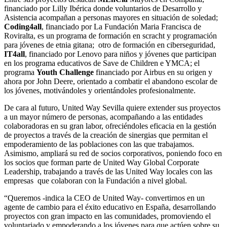
financiado por Lilly Ibérica donde voluntarios de Desarrollo y
Asistencia acompañan a personas mayores en situación de soledad;
Coding4all
, financiado por La Fundación Maria Francisca de
Roviralta, es un programa de formación en scracht y programación
para jóvenes de etnia gitana; otro de formación en ciberseguridad,
IT4all
, financiado por Lenovo para niños y jóvenes que participan
en los programa educativos de Save de Children e YMCA; el
programa
Youth Challenge
financiado por Airbus en su origen y
ahora por John Deere, orientado a combatir el abandono escolar de
los jóvenes, motivándoles y orientándoles profesionalmente.
De cara al futuro, United Way Sevilla quiere extender sus proyectos
a un mayor número de personas, acompañando a las entidades
colaboradoras en su gran labor, ofreciéndoles eficacia en la gestión
de proyectos a través de la creación de sinergias que permitan el
empoderamiento de las poblaciones con las que trabajamos.
Asimismo, ampliará su red de socios corporativos, poniendo foco en
los socios que forman parte de United Way Global Corporate
Leadership, trabajando a través de las United Way locales con las
empresas que colaboran con la Fundación a nivel global.
“Queremos -indica la CEO de United Way- convertirnos en un
agente de cambio para el éxito educativo en España, desarrollando
proyectos con gran impacto en las comunidades, promoviendo el
voluntariado y empoderando a los jóvenes para que actúen sobre su