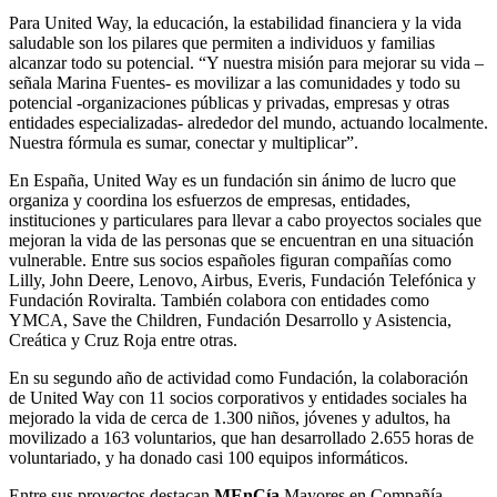
Para United Way, la educación, la estabilidad financiera y la vida
saludable son los pilares que permiten a individuos y familias
alcanzar todo su potencial. “Y nuestra misión para mejorar su vida –
señala Marina Fuentes- es movilizar a las comunidades y todo su
potencial -organizaciones públicas y privadas, empresas y otras
entidades especializadas- alrededor del mundo, actuando localmente.
Nuestra fórmula es sumar, conectar y multiplicar”.
En España, United Way es un fundación sin ánimo de lucro que
organiza y coordina los esfuerzos de empresas, entidades,
instituciones y particulares para llevar a cabo proyectos sociales que
mejoran la vida de las personas que se encuentran en una situación
vulnerable. Entre sus socios españoles figuran compañías como
Lilly, John Deere, Lenovo, Airbus, Everis, Fundación Telefónica y
Fundación Roviralta. También colabora con entidades como
YMCA, Save the Children, Fundación Desarrollo y Asistencia,
Creática y Cruz Roja entre otras.
En su segundo año de actividad como Fundación, la colaboración
de United Way con 11 socios corporativos y entidades sociales ha
mejorado la vida de cerca de 1.300 niños, jóvenes y adultos, ha
movilizado a 163 voluntarios, que han desarrollado 2.655 horas de
voluntariado, y ha donado casi 100 equipos informáticos.
Entre sus proyectos destacan
MEnCía
Mayores en Compañía,