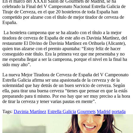
En el marco del XXXII Salón de Gourmets de Madrid, se ha
celebrado la Final del V Campeonato Nacional Estrella Galicia de
Tiraje de Cerveza, en el que 20 hosteleros de toda España han
competido por alzarse con el título de mejor tirador de cerveza de
España.
La hostelera campeona que se ha alzado con el título a la mejor
tiradora de cerveza de España de este año es Davinia Martínez, del
restaurante El Divino de Davinia Martínez en Orihuela (Alicante),
quien tras alzarse con el premio apuntaba: “Estoy feliz de hacer
conseguido este título. Era la primera vez que me presentaba y no
me esperaba llegar a ser la campeona, porque el nivel en la final ha
sido muy alto”.
La nueva Mejor Tiradora de Cerveza de España del V Campeonato
Estrella Galicia afirma ser una apasionada de la cerveza y de la
solemnidad que hay detrás de un buen servicio de cerveza. Según
ella, para tirar una buena cerveza “tienes que pensar en que la estás
preparando para ti mismo. Por eso hay que ser muy preciso a la hora
de tirar la cerveza y tener varias pautas en mente”.
Tags:
Davinia Martínez
Estrella Galicia
Gourmets
Madrid
portada