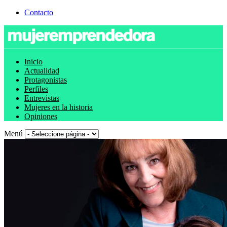
Contacto
Inicio
Actualidad
Protagonistas
Perfiles
Entrevistas
Mujeres en la historia
Opiniones
Menú