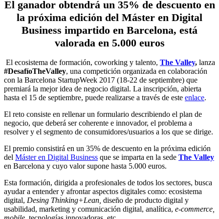
El ganador obtendrá un 35% de descuento en
la próxima edición del Máster en Digital
Business impartido en Barcelona, está
valorada en 5.000 euros
El ecosistema de formación, coworking y talento,
The Valley
,
lanza
#DesafíoTheValley
, una competición organizada en colaboración
con la Barcelona StartupWeek 2017 (18-22 de septiembre) que
premiará la mejor idea de negocio digital. La inscripción, abierta
hasta el 15 de septiembre, puede realizarse a través de este
enlace
.
El reto consiste en rellenar un formulario describiendo el plan de
negocio, que deberá ser coherente e innovador, el problema a
resolver y el segmento de consumidores/usuarios a los que se dirige.
El premio consistirá en un 35% de descuento en la próxima edición
del
Máster en Digital Business
que se imparta en la sede
The Valley
en Barcelona y cuyo valor supone hasta 5.000 euros.
Esta formación, dirigida a profesionales de todos los sectores, busca
ayudar a entender y afrontar aspectos digitales como: ecosistema
digital,
Desing Thinking+Lean,
diseño de producto digital y
usabilidad, marketing y comunicación digital, analítica,
e-commerce,
mobile,
tecnologías innovadoras, etc.