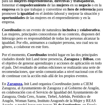
para las
mujeres emprendedoras
,
directivas
y
trabajadoras
,
fomentar el
empoderamiento
de las
mujeres
en su
negocio
o en la
empresa
en la que trabajan y convertirse en
foro de referencia
para
promover la
igualdad
en el ámbito laboral y mejorar la situación y
oportunidades
de las mujeres en el emprendimiento y en la
empresa.
Coordinadas
es un evento de naturaleza
inclusiva
y
colaborativa
.
Las mujeres, principales conocedoras de su contexto, disponen del
liderazgo pero es responsabilidad de todas las personas alcanzar la
igualdad. Por ello, animamos a cualquier persona, sea cual sea su
género, a colaborar en este foro.
Por el momento,
Coordinadas
tendrá lugar en las dos principales
ciudades donde Init Land tiene presencia,
Zaragoza
y
Bilbao
, con
el objetivo de generar aprendizajes y acciones de aplicación en todo
el país. Del resultado de ambas ediciones se realizarán una serie de
recomendaciones, que serán comunicadas a nivel nacional con el fin
de continuar con la acción más allá de los propios eventos.
En
Zaragoza
,
Init Land organiza
Coordinadas
junto a CIEM
Zaragoza, al Ayuntamiento de Zaragoza y al Gobierno de Aragón,
en colaboración con el Servicio de Igualdad del Ayuntamiento de
Zaragoza, Onda Cero, Arame, Tiebel, Adebán, Periódico de
Aragón, Woman Sarea, Instituto Aragonés de la Mujer y REAS
Aragón, y tendrá lugar este jueves
21 de Septiembre
, en Etopía.