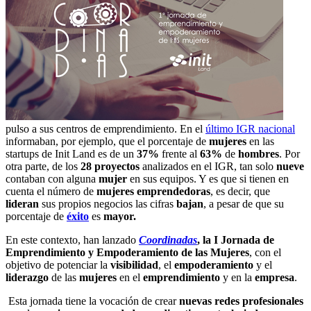
pulso a sus centros de emprendimiento. En el
último IGR nacional
informaban, por ejemplo, que el porcentaje de
mujeres
en las
startups de Init Land es de un
37%
frente al
63%
de
hombres
. Por
otra parte, de los
28 proyectos
analizados en el IGR, tan solo
nueve
contaban con alguna
mujer
en sus equipos. Y es que si tienen en
cuenta el número de
mujeres emprendedoras
, es decir, que
lideran
sus propios negocios las cifras
bajan
, a pesar de que su
porcentaje de
éxito
es
mayor.
En este contexto, han lanzado
Coordinadas
, la I Jornada de
Emprendimiento y Empoderamiento de las Mujeres
, con el
objetivo de potenciar la
visibilidad
, el
empoderamiento
y el
liderazgo
de las
mujeres
en el
emprendimiento
y en la
empresa
.
Esta jornada tiene la vocación de crear
nuevas redes profesionales