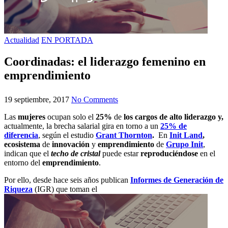
Actualidad
EN PORTADA
Coordinadas: el liderazgo femenino en
emprendimiento
19 septiembre, 2017
No Comments
Las
mujeres
ocupan solo el
25%
de
los cargos de alto liderazgo y,
actualmente, la brecha salarial gira en torno a un
25% de
diferencia
, según el estudio
Grant Thornton
.
En
Init Land
,
ecosistema
de
innovación
y
emprendimiento
de
Grupo Init
,
indican que el
techo de cristal
puede estar
reproduciéndose
en el
entorno del
emprendimiento
.
Por ello, desde hace seis años publican
Informes de Generación de
Riqueza
(IGR) que toman el