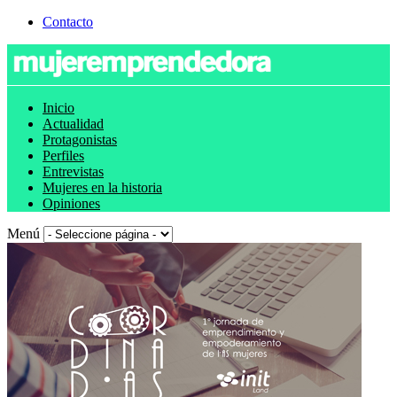
Contacto
Inicio
Actualidad
Protagonistas
Perfiles
Entrevistas
Mujeres en la historia
Opiniones
Menú