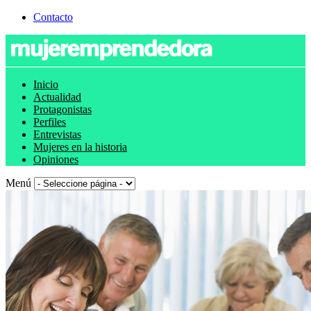
Contacto
Inicio
Actualidad
Protagonistas
Perfiles
Entrevistas
Mujeres en la historia
Opiniones
Menú