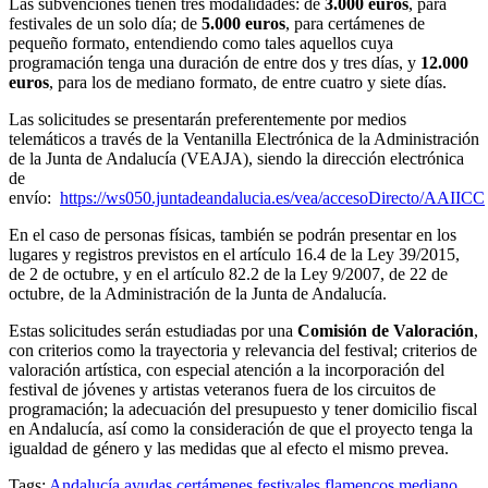
Las subvenciones tienen tres modalidades: de
3.000 euros
, para
festivales de un solo día; de
5.000 euros
, para certámenes de
pequeño formato, entendiendo como tales aquellos cuya
programación tenga una duración de entre dos y tres días, y
12.000
euros
, para los de mediano formato, de entre cuatro y siete días.
Las solicitudes se presentarán preferentemente por medios
telemáticos a través de la Ventanilla Electrónica de la Administración
de la Junta de Andalucía (VEAJA), siendo la dirección electrónica
de
envío:
https://ws050.juntadeandalucia.es/vea/accesoDirecto/AAIICC
En el caso de personas físicas, también se podrán presentar en los
lugares y registros previstos en el artículo 16.4 de la Ley 39/2015,
de 2 de octubre, y en el artículo 82.2 de la Ley 9/2007, de 22 de
octubre, de la Administración de la Junta de Andalucía.
Estas solicitudes serán estudiadas por una
Comisión de Valoración
,
con criterios como la trayectoria y relevancia del festival; criterios de
valoración artística, con especial atención a la incorporación del
festival de jóvenes y artistas veteranos fuera de los circuitos de
programación; la adecuación del presupuesto y tener domicilio fiscal
en Andalucía, así como la consideración de que el proyecto tenga la
igualdad de género y las medidas que al efecto el mismo prevea.
Tags:
Andalucía
ayudas
certámenes
festivales
flamencos
mediano