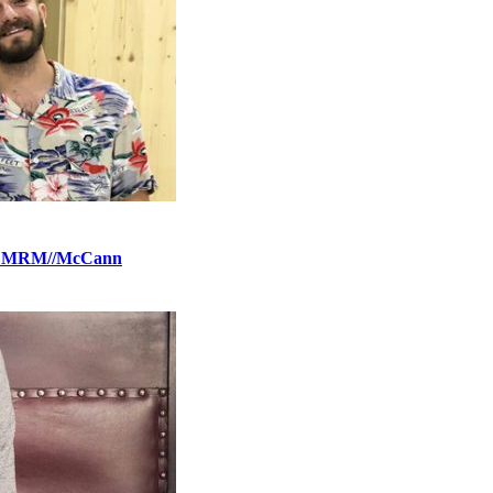
cia MRM//McCann