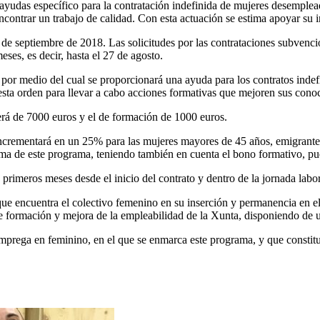
ayudas específico para la contratación indefinida de mujeres desemplea
ontrar un trabajo de calidad. Con esta actuación se estima apoyar su i
30 de septiembre de 2018. Las solicitudes por las contrataciones subvenc
eses, es decir, hasta el 27 de agosto.
 por medio del cual se proporcionará una ayuda para los contratos indef
esta orden para llevar a cabo acciones formativas que mejoren sus conoc
erá de 7000 euros y el de formación de 1000 euros.
 incrementará en un 25% para las mujeres mayores de 45 años, emigrantes
ima de este programa, teniendo también en cuenta el bono formativo, pu
 primeros meses desde el inicio del contrato y dentro de la jornada labor
es que encuentra el colectivo femenino en su inserción y permanencia en
 de formación y mejora de la empleabilidad de la Xunta, disponiendo de 
prega en feminino, en el que se enmarca este programa, y que constituy