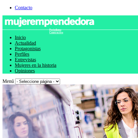
Contacto
Periodismo
Constructivo
Inicio
Actualidad
Protagonistas
Perfiles
Entrevistas
Mujeres en la historia
Opiniones
Menú